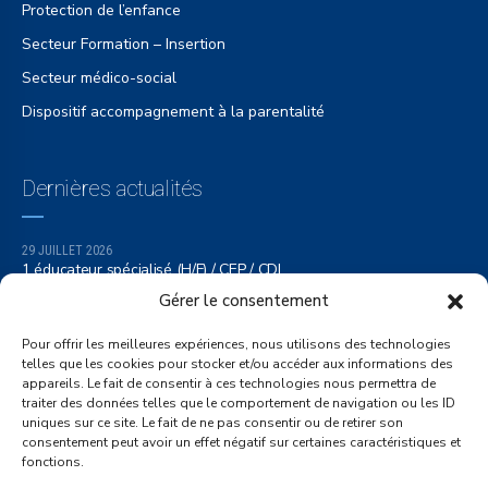
Protection de l’enfance
Secteur Formation – Insertion
Secteur médico-social
Dispositif accompagnement à la parentalité
Dernières actualités
29 JUILLET 2026
1 éducateur spécialisé (H/F) / CEP / CDI
Gérer le consentement
10 JUILLET 2026
Médecin (H/F) 0.43 ETP – CMPP
Pour offrir les meilleures expériences, nous utilisons des technologies
10 JUILLET 2026
telles que les cookies pour stocker et/ou accéder aux informations des
Médecin (H/F) – 0.50 ETP CMPP
appareils. Le fait de consentir à ces technologies nous permettra de
traiter des données telles que le comportement de navigation ou les ID
uniques sur ce site. Le fait de ne pas consentir ou de retirer son
consentement peut avoir un effet négatif sur certaines caractéristiques et
Liens
fonctions.