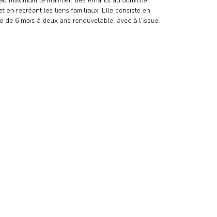
 au maximum le maintien des enfants au domicile
t en recréant les liens familiaux. Elle consiste en
rée de 6 mois à deux ans renouvelable, avec à l’issue,