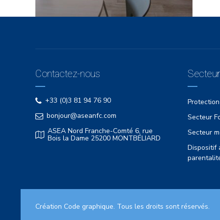
Contactez-nous
Secteurs
+33 (0)3 81 94 76 90
Protection
bonjour@aseanfc.com
Secteur Fo
ASEA Nord Franche-Comté 6, rue
Secteur m
Bois la Dame 25200 MONTBÉLIARD
Dispositi
parentalit
Création
Code graphique
. Tous les droits sont réservés.