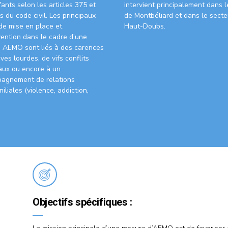
ants selon les articles 375 et
intervient principalement dans 
s du code civil. Les principaux
de Montbéliard et dans le secte
de mise en place et
Haut-Doubs.
vention dans le cadre d’une
 AEMO sont liés à des carences
ves lourdes, de vifs conflits
aux ou encore à un
agnement de relations
miliales (violence, addiction,
Objectifs spécifiques :