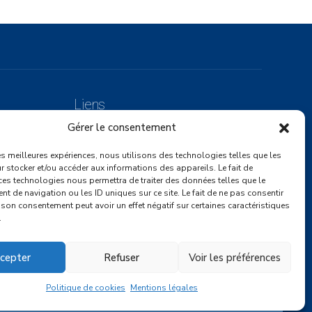
Liens
Gérer le consentement
Mentions légales
 / CDI
les meilleures expériences, nous utilisons des technologies telles que les
Politique de cookies (UE)
 stocker et/ou accéder aux informations des appareils. Le fait de
ces technologies nous permettra de traiter des données telles que le
 de navigation ou les ID uniques sur ce site. Le fait de ne pas consentir
r son consentement peut avoir un effet négatif sur certaines caractéristiques
.
cepter
Refuser
Voir les préférences
Politique de cookies
Mentions légales