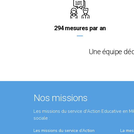
294 mesures par an
Une équipe déd
Nos missions
Les missions du service d'Action Educative en Mi
sociale :
Les missions du service d’Action
La mes