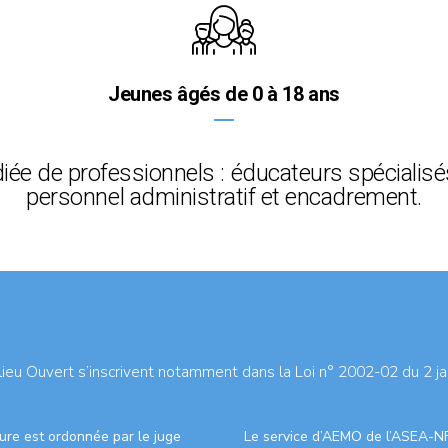
Jeunes âgés de 0 à 18 ans
iée de professionnels : éducateurs spécialisé
personnel administratif et encadrement.
lieu Ouvert s’inscrivent notamment dans la Loi n° 2002-02 du 2 jan
ure est ordonnée par le juge
Le service d’AEMO de l’ASEA-N