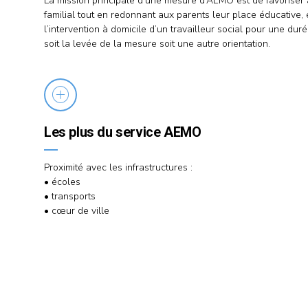
La mission principale d’une mesure d’AEMO est de favoriser
familial tout en redonnant aux parents leur place éducative, e
l’intervention à domicile d’un travailleur social pour une du
soit la levée de la mesure soit une autre orientation.
Les plus du service AEMO
Proximité avec les infrastructures :
• écoles
• transports
• cœur de ville