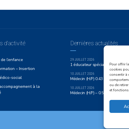
 d'activité
Dernières actualités
 de l’enfance
29 JUILLET 2026
1 éducateur spécialisé (H/F) / CEP
Pour offrir 
rmation – Insertion
cookies pour
10 JUILLET 2026
consentir à 
édico-social
Médecin (H/F) 0.43 ETP – CMPP
comportement
ou de retire
f accompagnement à la
10 JUILLET 2026
et fonctions
é
Médecin (H/F) – 0.50 ETP CMPP
Ac