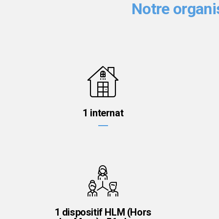
Notre organis
1 internat
1 dispositif HLM (Hors