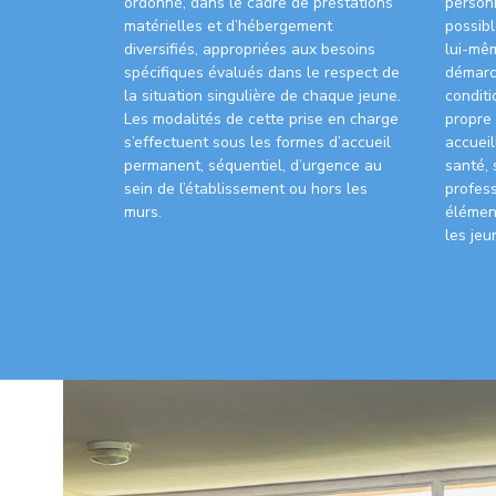
ordonné, dans le cadre de prestations
person
matérielles et d’hébergement
possibl
diversifiés, appropriées aux besoins
lui-mêm
spécifiques évalués dans le respect de
démarc
la situation singulière de chaque jeune.
condit
Les modalités de cette prise en charge
propre 
s’effectuent sous les formes d’accueil
accueil
permanent, séquentiel, d’urgence au
santé, 
sein de l’établissement ou hors les
profess
murs.
élément
les jeu