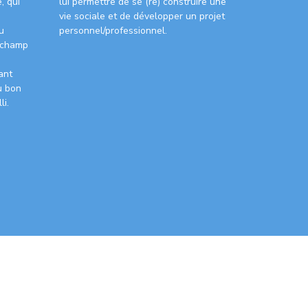
, qui
lui permettre de se (re) construire une
vie sociale et de développer un projet
u
personnel/professionnel.
 champ
ant
u bon
i.