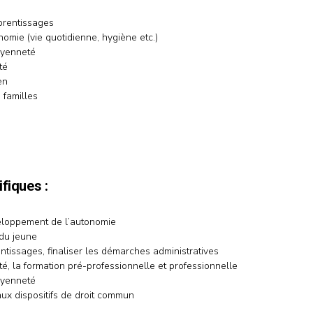
prentissages
omie (vie quotidienne, hygiène etc.)
oyenneté
té
en
 familles
ifiques :
eloppement de l’autonomie
 du jeune
ntissages, finaliser les démarches administratives
ité, la formation pré-professionnelle et professionnelle
oyenneté
aux dispositifs de droit commun