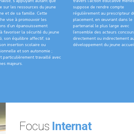
nalisé, s’appuyant autant que
travers l’action éducative menée
e sur les ressources du jeune
suppose de rendre compte
e et de sa famille. Cette
régulièrement au prescripteur d
he vise à promouvoir les
placement, en œuvrant dans le
ions d’un épanouissement
partenarial le plus large avec
à favoriser la sécurité du jeune
l’ensemble des acteurs concour
li, son équilibre affectif, sa
directement ou indirectement a
son insertion scolaire ou
développement du jeune accueill
ionnelle et son autonomie ;
 particulièrement travaillé avec
nes majeurs.
Focus
Internat