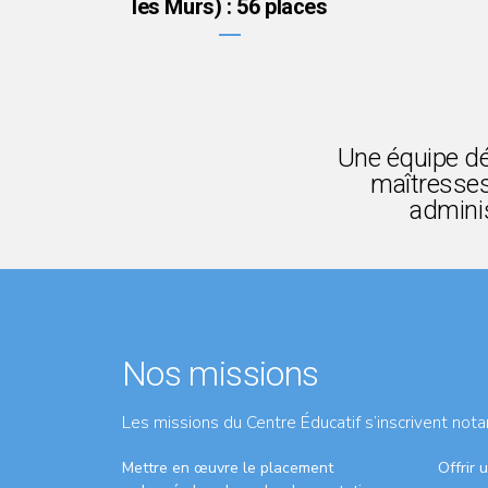
les Murs) : 56 places
Une équipe dé
maîtresses
adminis
Nos missions
Les missions du Centre Éducatif s’inscrivent nota
Mettre en œuvre le placement
Offrir