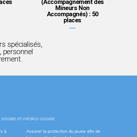
laces
(Accompagnement des
Mineurs Non
Accompagnés) : 50
places
s spécialisés,
, personnel
drement.
 sociale et médico-sociale :
rs à
Assurer la protection du jeune afin de