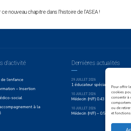
r ce nouveau chapitre dans l’histoire de l’ASEA !
 d'activité
Dernières actualités
 de l’enfance
29 JUILLET 2026
1 éducateur spécialisé (H/F) / CEP
Pour offrir 
rmation – Insertion
cookies pour
10 JUILLET 2026
édico-social
consentir à 
Médecin (H/F) 0.43 ETP – CMPP
comportement
f accompagnement à la
ou de retire
10 JUILLET 2026
é
Médecin (H/F) – 0.50 ETP CMPP
et fonctions
Ac