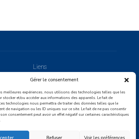
Liens
Gérer le consentement
Mentions légales
 / CDI
les meilleures expériences, nous utilisons des technologies telles que les
Politique de cookies (UE)
 stocker et/ou accéder aux informations des appareils. Le fait de
ces technologies nous permettra de traiter des données telles que le
 de navigation ou les ID uniques sur ce site. Le fait de ne pas consentir
r son consentement peut avoir un effet négatif sur certaines caractéristiques
.
cepter
Refuser
Voir les préférences